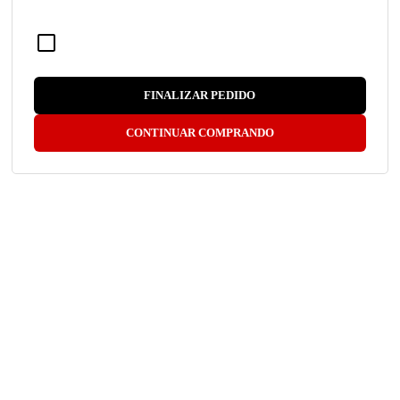
Boleto ou Pix
LANÇAMENTO
ou em
3x
de
R$ 36,63
FINALIZAR PEDIDO
CONTINUAR COMPRANDO