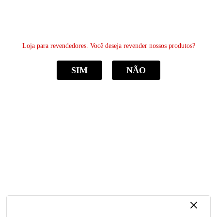
0
Loja para revendedores. Você deseja revender nossos produtos?
SIM
NÃO
CATEGORIAS
Home
Molduras
Moldura 50X60cm Com Vidro Quebra Cabeça Fotos Certificado Quebra
Cabeça Poster
Moldura 50X60cm Com Vidro Quebra
Cabeça Fotos Certificado Quebra Cabeça
Poster
R$ 109,88
por
Sku:
MV5060
×
Categoria:
Molduras
à vista
R$ 104,39
economize
5%
no