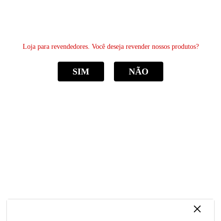
0
Loja para revendedores. Você deseja revender nossos produtos?
SIM
NÃO
CATEGORIAS
Home
Molduras
Painel Multifotos 8 Foto 10x15 Quadro Paspatur Preto Vidro
Painel Multifotos 8 Foto 10x15 Quadro
Paspatur Preto Vidro
R$ 88,45
por
Sku:
PV3060-PRETO
Categoria:
Molduras
à vista
R$ 84,03
economize
5%
no
Boleto ou Pix
×
Marca:
Clic Store
ou em
2x
de
R$ 44,22
LANÇAMENTO