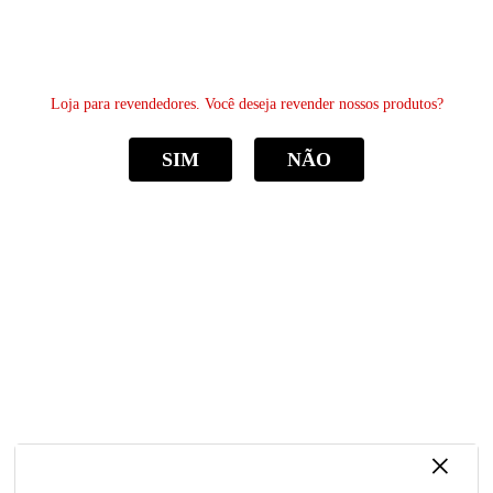
0
Loja para revendedores. Você deseja revender nossos produtos?
SIM
NÃO
CATEGORIAS
Home
Quadro Decorativo Animais Lobo Uivando
Quadro Decorativo Animais Lobo Uivando
R$ 17,18
por
Sku:
PDV35780
Categoria:
à vista
R$ 16,32
economize
5%
no
Boleto ou Pix
×